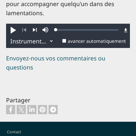
pour accompagner quelqu'un dans des
lamentations.
Loaded
:
Jouer
Sourdine
0.36%
Précédent
Suivant
avancer automatiquement
Envoyez-nous vos commentaires ou
questions
Partager
Pied de page
Contact