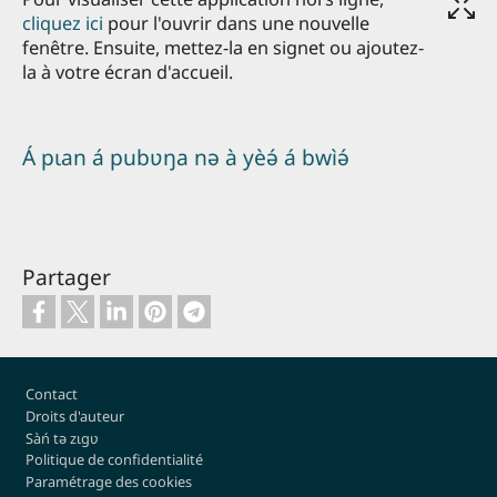
cliquez ici
pour l'ouvrir dans une nouvelle
fenêtre. Ensuite, mettez-la en signet ou ajoutez-
la à votre écran d'accueil.
Á pɩan á pubʋŋa nə à yèə́ á bwìə́
Partager
Pied de page
Contact
Droits d'auteur
Sàń tə zɩgʋ
Politique de confidentialité
Paramétrage des cookies