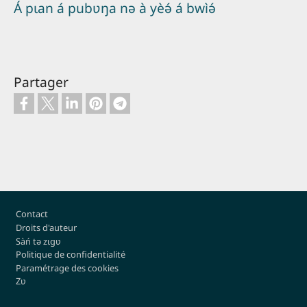
Á pɩan á pubʋŋa nə à yèə́ á bwìə́
Partager
Pied de page
Contact
Droits d'auteur
Sàń tə zɩgʋ
Politique de confidentialité
Paramétrage des cookies
Zʋ