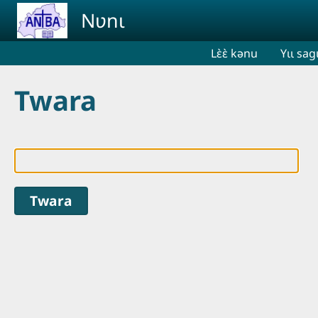
Aller au contenu principal
Nʋnɩ
Lɛ̀ɛ̀ kənu
Yɩɩ sag
Twara