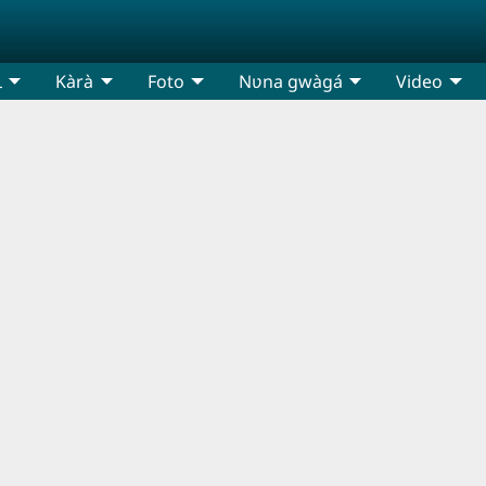
ɩ
Kàrà
Foto
Nʋna gwàgá
Video