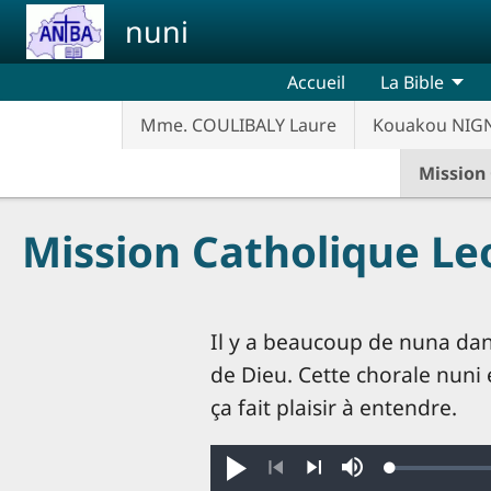
Aller au contenu principal
nuni
Accueil
La Bible
Mme. COULIBALY Laure
Kouakou NIG
Mission
Mission Catholique Le
Il y a beaucoup de nuna dans
de Dieu. Cette chorale nuni
ça fait plaisir à entendre.
Loaded
:
Jouer
Sourdine
0.50%